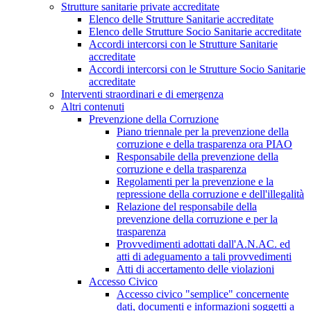
Strutture sanitarie private accreditate
Elenco delle Strutture Sanitarie accreditate
Elenco delle Strutture Socio Sanitarie accreditate
Accordi intercorsi con le Strutture Sanitarie
accreditate
Accordi intercorsi con le Strutture Socio Sanitarie
accreditate
Interventi straordinari e di emergenza
Altri contenuti
Prevenzione della Corruzione
Piano triennale per la prevenzione della
corruzione e della trasparenza ora PIAO
Responsabile della prevenzione della
corruzione e della trasparenza
Regolamenti per la prevenzione e la
repressione della corruzione e dell'illegalità
Relazione del responsabile della
prevenzione della corruzione e per la
trasparenza
Provvedimenti adottati dall'A.N.AC. ed
atti di adeguamento a tali provvedimenti
Atti di accertamento delle violazioni
Accesso Civico
Accesso civico "semplice" concernente
dati, documenti e informazioni soggetti a