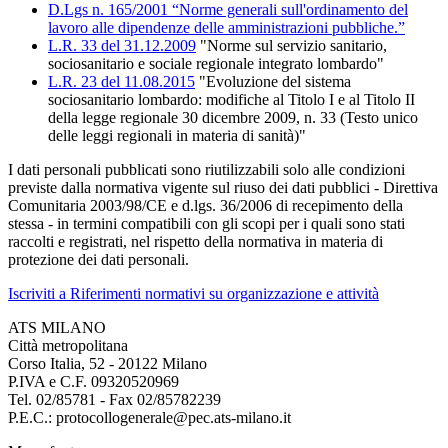
D.Lgs n. 165/2001 “Norme generali sull'ordinamento del
lavoro alle dipendenze delle amministrazioni pubbliche.”
L.R. 33 del 31.12.2009
"Norme sul servizio sanitario,
sociosanitario e sociale regionale integrato lombardo"
L.R. 23 del 11.08.2015
"Evoluzione del sistema
sociosanitario lombardo: modifiche al Titolo I e al Titolo II
della legge regionale 30 dicembre 2009, n. 33 (Testo unico
delle leggi regionali in materia di sanità)"
I dati personali pubblicati sono riutilizzabili solo alle condizioni
previste dalla normativa vigente sul riuso dei dati pubblici - Direttiva
Comunitaria 2003/98/CE e d.lgs. 36/2006 di recepimento della
stessa - in termini compatibili con gli scopi per i quali sono stati
raccolti e registrati, nel rispetto della normativa in materia di
protezione dei dati personali.
Iscriviti a Riferimenti normativi su organizzazione e attività
ATS MILANO
Città metropolitana
Corso Italia, 52 - 20122 Milano
P.IVA e C.F. 09320520969
Tel. 02/85781 - Fax 02/85782239
P.E.C.: protocollogenerale@pec.ats-milano.it