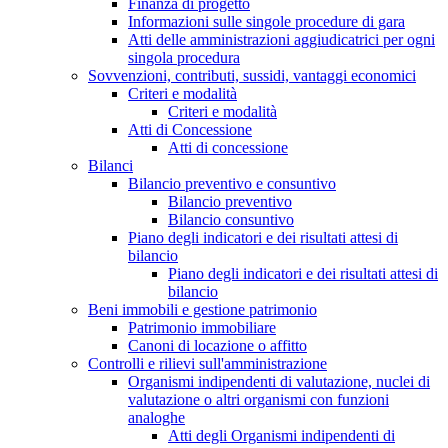
Finanza di progetto
Informazioni sulle singole procedure di gara
Atti delle amministrazioni aggiudicatrici per ogni
singola procedura
Sovvenzioni, contributi, sussidi, vantaggi economici
Criteri e modalità
Criteri e modalità
Atti di Concessione
Atti di concessione
Bilanci
Bilancio preventivo e consuntivo
Bilancio preventivo
Bilancio consuntivo
Piano degli indicatori e dei risultati attesi di
bilancio
Piano degli indicatori e dei risultati attesi di
bilancio
Beni immobili e gestione patrimonio
Patrimonio immobiliare
Canoni di locazione o affitto
Controlli e rilievi sull'amministrazione
Organismi indipendenti di valutazione, nuclei di
valutazione o altri organismi con funzioni
analoghe
Atti degli Organismi indipendenti di