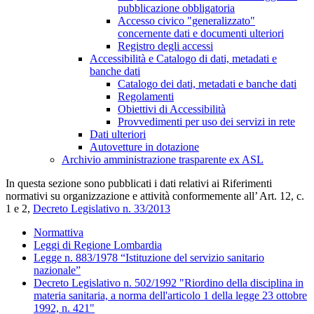
pubblicazione obbligatoria
Accesso civico "generalizzato"
concernente dati e documenti ulteriori
Registro degli accessi
Accessibilità e Catalogo di dati, metadati e
banche dati
Catalogo dei dati, metadati e banche dati
Regolamenti
Obiettivi di Accessibilità
Provvedimenti per uso dei servizi in rete
Dati ulteriori
Autovetture in dotazione
Archivio amministrazione trasparente ex ASL
In questa sezione sono pubblicati i dati relativi ai Riferimenti
normativi su organizzazione e attività conformemente all’ Art. 12, c.
1 e 2,
Decreto Legislativo n. 33/2013
Normattiva
Leggi di Regione Lombardia
Legge n. 883/1978 “Istituzione del servizio sanitario
nazionale”
Decreto Legislativo n. 502/1992 "Riordino della disciplina in
materia sanitaria, a norma dell'articolo 1 della legge 23 ottobre
1992, n. 421"