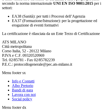
secondo la norma internazionale
UNI EN ISO 9001:2015
per i
settori:
EA38 (Sanità): per tutti i Processi dell’Agenzia
EA37 (Formazione/Istruzione): per la progettazione ed
erogazione di eventi formativi
La certificazione è rilasciata da un Ente Terzo di Certificazione
ATS MILANO
Città metropolitana
Corso Italia, 52 - 20122 Milano
P.IVA e C.F. 09320520969
Tel. 02/85781 - Fax 02/85782239
P.E.C.: protocollogenerale@pec.ats-milano.it
Menu footer sx
Info e Contatti
Albo Pretorio
Bandi di gara
Lavora con noi
Social policy
Menu footer dx