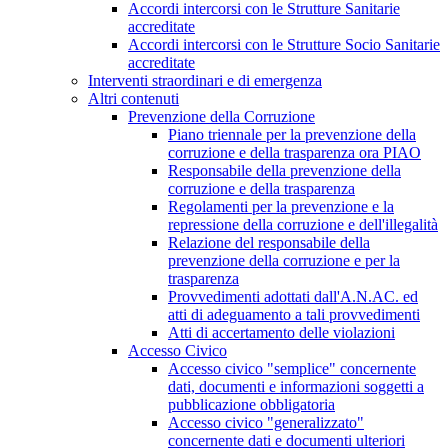
Accordi intercorsi con le Strutture Sanitarie
accreditate
Accordi intercorsi con le Strutture Socio Sanitarie
accreditate
Interventi straordinari e di emergenza
Altri contenuti
Prevenzione della Corruzione
Piano triennale per la prevenzione della
corruzione e della trasparenza ora PIAO
Responsabile della prevenzione della
corruzione e della trasparenza
Regolamenti per la prevenzione e la
repressione della corruzione e dell'illegalità
Relazione del responsabile della
prevenzione della corruzione e per la
trasparenza
Provvedimenti adottati dall'A.N.AC. ed
atti di adeguamento a tali provvedimenti
Atti di accertamento delle violazioni
Accesso Civico
Accesso civico "semplice" concernente
dati, documenti e informazioni soggetti a
pubblicazione obbligatoria
Accesso civico "generalizzato"
concernente dati e documenti ulteriori