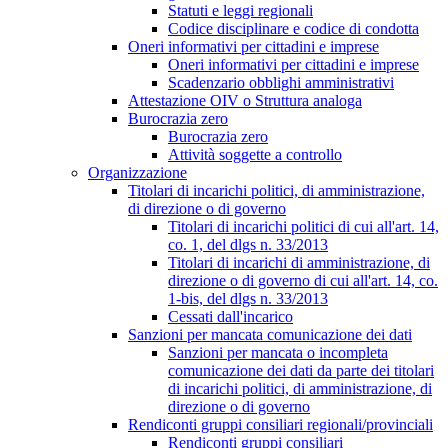
Statuti e leggi regionali
Codice disciplinare e codice di condotta
Oneri informativi per cittadini e imprese
Oneri informativi per cittadini e imprese
Scadenzario obblighi amministrativi
Attestazione OIV o Struttura analoga
Burocrazia zero
Burocrazia zero
Attività soggette a controllo
Organizzazione
Titolari di incarichi politici, di amministrazione,
di direzione o di governo
Titolari di incarichi politici di cui all'art. 14,
co. 1, del dlgs n. 33/2013
Titolari di incarichi di amministrazione, di
direzione o di governo di cui all'art. 14, co.
1-bis, del dlgs n. 33/2013
Cessati dall'incarico
Sanzioni per mancata comunicazione dei dati
Sanzioni per mancata o incompleta
comunicazione dei dati da parte dei titolari
di incarichi politici, di amministrazione, di
direzione o di governo
Rendiconti gruppi consiliari regionali/provinciali
Rendiconti gruppi consiliari