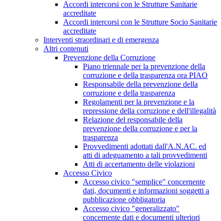
Accordi intercorsi con le Strutture Sanitarie
accreditate
Accordi intercorsi con le Strutture Socio Sanitarie
accreditate
Interventi straordinari e di emergenza
Altri contenuti
Prevenzione della Corruzione
Piano triennale per la prevenzione della
corruzione e della trasparenza ora PIAO
Responsabile della prevenzione della
corruzione e della trasparenza
Regolamenti per la prevenzione e la
repressione della corruzione e dell'illegalità
Relazione del responsabile della
prevenzione della corruzione e per la
trasparenza
Provvedimenti adottati dall'A.N.AC. ed
atti di adeguamento a tali provvedimenti
Atti di accertamento delle violazioni
Accesso Civico
Accesso civico "semplice" concernente
dati, documenti e informazioni soggetti a
pubblicazione obbligatoria
Accesso civico "generalizzato"
concernente dati e documenti ulteriori