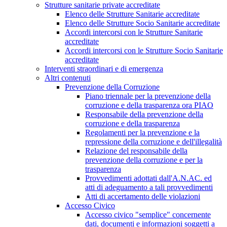
Strutture sanitarie private accreditate
Elenco delle Strutture Sanitarie accreditate
Elenco delle Strutture Socio Sanitarie accreditate
Accordi intercorsi con le Strutture Sanitarie
accreditate
Accordi intercorsi con le Strutture Socio Sanitarie
accreditate
Interventi straordinari e di emergenza
Altri contenuti
Prevenzione della Corruzione
Piano triennale per la prevenzione della
corruzione e della trasparenza ora PIAO
Responsabile della prevenzione della
corruzione e della trasparenza
Regolamenti per la prevenzione e la
repressione della corruzione e dell'illegalità
Relazione del responsabile della
prevenzione della corruzione e per la
trasparenza
Provvedimenti adottati dall'A.N.AC. ed
atti di adeguamento a tali provvedimenti
Atti di accertamento delle violazioni
Accesso Civico
Accesso civico "semplice" concernente
dati, documenti e informazioni soggetti a