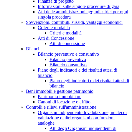
Finanza di progetto
Informazioni sulle singole procedure di gara
Atti delle amministrazioni aggiudicatrici per ogni
singola procedura
Sovvenzioni, contributi, sussidi, vantaggi economici
Criteri e modalità
Criteri e modalità
Atti di Concessione
Atti di concessione
Bilanci
Bilancio preventivo e consuntivo
Bilancio preventivo
Bilancio consuntivo
Piano degli indicatori e dei risultati attesi di
bilancio
Piano degli indicatori e dei risultati attesi di
bilancio
Beni immobili e gestione patrimonio
Patrimonio immobiliare
Canoni di locazione o affitto
Controlli e rilievi sull'amministrazione
Organismi indipendenti di valutazione, nuclei di
valutazione o altri organismi con funzioni
analoghe
Atti degli Organismi indipendenti di