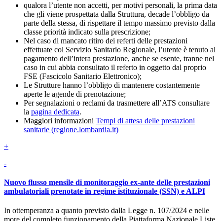
qualora l’utente non accetti, per motivi personali, la prima data
che gli viene prospettata dalla Struttura, decade l’obbligo da
parte della stessa, di rispettare il tempo massimo previsto dalla
classe priorità indicato sulla prescrizione;
Nel caso di mancato ritiro dei referti delle prestazioni
effettuate col Servizio Sanitario Regionale, l’utente è tenuto al
pagamento dell’intera prestazione, anche se esente, tranne nel
caso in cui abbia consultato il referto in oggetto dal proprio
FSE (Fascicolo Sanitario Elettronico);
Le Strutture hanno l’obbligo di mantenere costantemente
aperte le agende di prenotazione;
Per segnalazioni o reclami da trasmettere all’ATS consultare
la
pagina dedicata
.
Maggiori informazioni
Tempi di attesa delle prestazioni
sanitarie (regione.lombardia.it)
+
-
Nuovo flusso mensile di monitoraggio ex-ante delle prestazioni
ambulatoriali prenotate in regime istituzionale (SSN) e ALPI
In ottemperanza a quanto previsto dalla Legge n. 107/2024 e nelle
more del completo funzionamento della Piattaforma Nazionale Liste