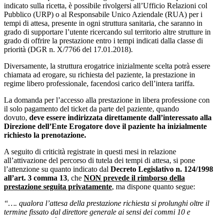
indicato sulla ricetta, è possibile rivolgersi all’Ufficio Relazioni col
Pubblico (URP) o al Responsabile Unico Aziendale (RUA) per i
tempi di attesa, presente in ogni struttura sanitaria, che saranno in
grado di supportare l’utente ricercando sul territorio altre strutture in
grado di offrire la prestazione entro i tempi indicati dalla classe di
priorità (DGR n. X/7766 del 17.01.2018).
Diversamente, la struttura erogatrice inizialmente scelta potrà essere
chiamata ad erogare, su richiesta del paziente, la prestazione in
regime libero professionale, facendosi carico dell’intera tariffa.
La domanda per l’accesso alla prestazione in libera professione con
il solo pagamento del ticket da parte del paziente, quando
dovuto,
deve essere indirizzata direttamente dall’interessato alla
Direzione dell’Ente Erogatore dove il paziente ha inizialmente
richiesto la prenotazione.
A seguito di criticità registrate in questi mesi in relazione
all’attivazione del percorso di tutela dei tempi di attesa, si pone
l’attenzione su quanto indicato dal
Decreto Legislativo n. 124/1998
all’art. 3 comma 13
, che
NON prevede il rimborso della
prestazione seguita privatamente
, ma dispone quanto segue:
“…. qualora l’attesa della prestazione richiesta si prolunghi oltre il
termine fissato dal direttore generale ai sensi dei commi 10 e