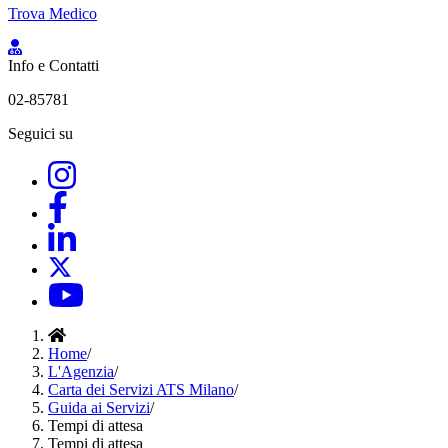
Trova Medico
Info e Contatti
02-85781
Seguici su
Home
/
L'Agenzia
/
Carta dei Servizi ATS Milano
/
Guida ai Servizi
/
Tempi di attesa
Tempi di attesa