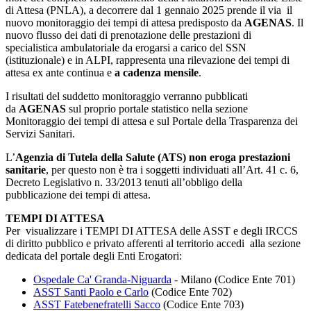
di Attesa (PNLA), a decorrere dal 1 gennaio 2025 prende il via il
nuovo monitoraggio dei tempi di attesa predisposto da
AGENAS
. Il
nuovo flusso dei dati di prenotazione delle prestazioni di
specialistica ambulatoriale da erogarsi a carico del SSN
(istituzionale) e in ALPI, rappresenta una rilevazione dei tempi di
attesa ex ante continua e
a cadenza mensile
.
I risultati del suddetto monitoraggio verranno pubblicati
da
AGENAS
sul proprio portale statistico nella sezione
Monitoraggio dei tempi di attesa e sul Portale della Trasparenza dei
Servizi Sanitari.
L’
Agenzia di Tutela della Salute (ATS) non eroga prestazioni
sanitarie
, per questo non è tra i soggetti individuati all’Art. 41 c. 6,
Decreto Legislativo n. 33/2013 tenuti all’obbligo della
pubblicazione dei tempi di attesa.
TEMPI DI ATTESA
Per visualizzare i TEMPI DI ATTESA delle ASST e degli IRCCS
di diritto pubblico e privato afferenti al territorio accedi alla sezione
dedicata del portale degli Enti Erogatori:
Ospedale Ca' Granda-Niguarda
- Milano (Codice Ente 701)
ASST Santi Paolo e Carlo
(Codice Ente 702)
ASST Fatebenefratelli Sacco
(Codice Ente 703)