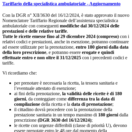
Tariffario della specialistica ambulatoriale - Aggiornamento
Con la DGR n° XII/3630 del 16/12/2024, è stato approvato il nuovo
Nomenclatore Tariffario Regionale dell’assistenza specialistica
ambulatoriale con conseguenti
modifiche dal 30/12/2024 delle
prestazioni e delle relative tariffe
.
Tutte le ricette emesse fino al 29 dicembre 2024 (compreso)
con i
relativi codici e prestazioni, anche in esenzione, potranno continuare
ad essere utilizzate per la prenotazione,
entro 180 giorni dalla data
della loro prescrizione
, e potranno essere
erogate e quindi
effettuate entro e non oltre il 31/12/2025
con i precedenti codici e
tariffe.
Vi ricordiamo che:
per prenotare è necessaria la ricetta, la tessera sanitaria e
l’eventuale attestato di esenzione;
ai fini della prenotazione,
la validità delle ricette è di 180
giorni
, da conteggiare come
differenza tra la data di
compilazione
della ricetta e la
data di prenotazione
;
il cittadino dovrà procedere con la prenotazione della
prestazione sanitaria in un tempo massimo di
180 giorni
dalla
prescrizione
(DGR 3630 del 16/12/2024)
;
le ricette con urgenze differibili (classe di priorità U), devono
essere prenotate entro le 48 ore dal momento della