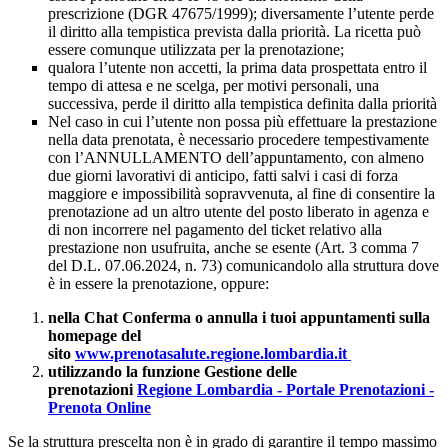
prescrizione (DGR 47675/1999); diversamente l’utente perde
il diritto alla tempistica prevista dalla priorità. La ricetta può
essere comunque utilizzata per la prenotazione;
qualora l’utente non accetti, la prima data prospettata entro il
tempo di attesa e ne scelga, per motivi personali, una
successiva, perde il diritto alla tempistica definita dalla priorità
Nel caso in cui l’utente non possa più effettuare la prestazione
nella data prenotata, è necessario procedere tempestivamente
con l’ANNULLAMENTO dell’appuntamento, con almeno
due giorni lavorativi di anticipo, fatti salvi i casi di forza
maggiore e impossibilità sopravvenuta, al fine di consentire la
prenotazione ad un altro utente del posto liberato in agenza e
di non incorrere nel pagamento del ticket relativo alla
prestazione non usufruita, anche se esente (Art. 3 comma 7
del D.L. 07.06.2024, n. 73) comunicandolo alla struttura dove
è in essere la prenotazione, oppure:
nella Chat Conferma o annulla i tuoi appuntamenti sulla
homepage del
sito
www.prenotasalute.regione.lombardia.it
utilizzando la funzione Gestione delle
prenotazioni
Regione Lombardia - Portale Prenotazioni -
Prenota Online
Se la struttura prescelta non è in grado di garantire il tempo massimo