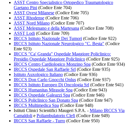
ASST Centro Specialistico Ortopedico Traumatologico
Gaetano Pini
(Codice Ente 704)
ASST Ovest Milanese
(Codice Ente 705)
ASST Rhodense
(Codice Ente 706)
ASST Nord Milano
(Codice Ente 707)
ASST Melegnano e della Martesana
(Codice Ente 708)
ASST Lodi
(Codice Ente 709)
IRCCS Istituto Nazionale Dei Tumori
(Codice Ente 922)
IRCCS Istituto Nazionale Neurologico "C. Besta"
(Codice
Ente 923)
IRCCS "Ca' Granda" Ospedale Maggiore Policlinico:
Presidio Ospedale Maggiore Policlinico
(Codice Ente 925)
IRCCS Centro Cardiologico Monzino Spa
(Codice Ente 934)
IRCCS Ospedale San Raffaele Srl
(Codice Ente 935)
Istituto Auxologico Italiano
(Codice Ente 936)
IRCCS Don Carlo Gnocchi Onlus
(Codice Ente 937)
IRCCS Istituto Europeo Di Oncologia Srl
(Codice Ente 941)
IRCCS Humanitas Mirasole Spa
(Codice Ente 943)
IRCCS Ospedale Galeazzi Spa
(Codice Ente 946)
IRCCS Policlinico San Donato Spa
(Codice Ente 947)
IRCCS Multimedica Spa
(Codice Ente 948)
Istituti Clinici Scientifici Maugeri S.P.A. -
Milano IRCCS Via
Camaldoli
e
Poliambulatorio Clefi
(Codice Ente 949)
IRCCS San Raffaele - Turro
(Codice Ente 950)