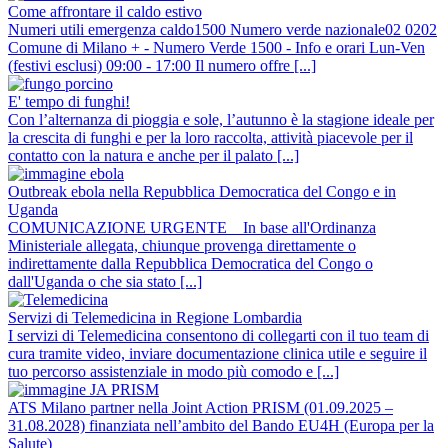
Come affrontare il caldo estivo
Numeri utili emergenza caldo1500 Numero verde nazionale02 0202
Comune di Milano + - Numero Verde 1500 - Info e orari Lun-Ven
(festivi esclusi) 09:00 - 17:00 Il numero offre [...]
E' tempo di funghi!
Con l’alternanza di pioggia e sole, l’autunno è la stagione ideale per
la crescita di funghi e per la loro raccolta, attività piacevole per il
contatto con la natura e anche per il palato [...]
Outbreak ebola nella Repubblica Democratica del Congo e in
Uganda
COMUNICAZIONE URGENTE In base all'Ordinanza
Ministeriale allegata, chiunque provenga direttamente o
indirettamente dalla Repubblica Democratica del Congo o
dall'Uganda o che sia stato [...]
Servizi di Telemedicina in Regione Lombardia
I servizi di Telemedicina consentono di collegarti con il tuo team di
cura tramite video, inviare documentazione clinica utile e seguire il
tuo percorso assistenziale in modo più comodo e [...]
ATS Milano partner nella Joint Action PRISM (01.09.2025 –
31.08.2028) finanziata nell’ambito del Bando EU4H (Europa per la
Salute)