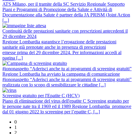
ATS Milano, per il tramite della SC Servizio Regionale Supporto
Piani e Programmi di Promozione della Salute e Attività di
Documentazione alla Salute è partner della JA PRISM (Joint Action
[...]
Continuità delle prestazioni sanitarie con prescrizioni antecedenti il
29 dicembre 2024
Regione Lombardia garantisce l’erogazione delle prestazioni
sanitarie già prenotate anche in presenza di prescrizioni
emesse prima del 29 dicembre 2024. Per informazioni accedi al
pagina [...]
#iononaspetto “Aderisci anche tu ai programmi di screening gratuiti”
Regione Lombardia ha avviato la campagna di comunicazione
#iononaspetto “Aderisci anche tu ai programmi di screening gratuiti”
realizzata con lo scopo di sensibilizzare le cittadine [...]
Screening gratuito per l'Epatite C (HCV)
Piano di eliminazione del virus dell'epatite C Screening gratuito per
le persone nate tra il 1969 ed il 1989 Regione Lombardia promuove
dal 01 giugno 2022 lo screening per l’epatite C, [...]
0
1
2