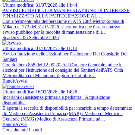
Ultima modifica: 31/07/2026 alle 14:44
AVVISO PUBBLICO DI MANIFESTAZIONE DI INTERESSE
FINALIZZATO ALLA PARTECIPAZIONE AL…
Con riferimento alla deliberazione di ATS Città Metropolitana di
Milano n. 773 del 31/07/2026, si comunica che è stato emesso
avviso pubblico per la raccolta di manifestazione di i…
Scadenza: 06 Settembre 2026
Ultima modifica: 01/10/2025 alle 11:13
Avviso Indizione delle elezioni per l’istituzione Del Consiglio Dei
Sanitari
Con delibera 858 del 12.09.2025 il Direttore Generale indice le
elezioni per l'istituzione del consiglio dei Sanitari dell'ATS Città
Metropolitana di Milano per il giorno 7 ottobre…
Bandi/Avvisi
Ultima modifica: 16/03/2026 alle 14:26
Incarichi di assistenza primaria e pediatria - Acquisizione
disponibilità
È aperta la raccolta di disponibilità per incarichi a tempo determinato
di: Medico di Assistenza Primaria (MAP) / Medico di Medicina
Generale (MMG) Medico di Assistenza Primaria ad…
Bandi/Avvisi
Consulta tutti i bandi