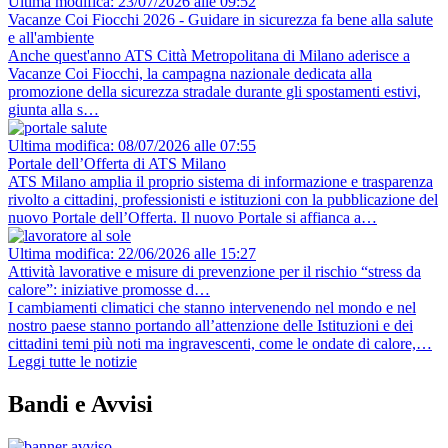
Ultima modifica: 23/07/2026 alle 09:52
Vacanze Coi Fiocchi 2026 - Guidare in sicurezza fa bene alla salute
e all'ambiente
Anche quest'anno ATS Città Metropolitana di Milano aderisce a
Vacanze Coi Fiocchi, la campagna nazionale dedicata alla
promozione della sicurezza stradale durante gli spostamenti estivi,
giunta alla s…
Ultima modifica: 08/07/2026 alle 07:55
Portale dell’Offerta di ATS Milano
ATS Milano amplia il proprio sistema di informazione e trasparenza
rivolto a cittadini, professionisti e istituzioni con la pubblicazione del
nuovo Portale dell’Offerta. Il nuovo Portale si affianca a…
Ultima modifica: 22/06/2026 alle 15:27
Attività lavorative e misure di prevenzione per il rischio “stress da
calore”: iniziative promosse d…
I cambiamenti climatici che stanno intervenendo nel mondo e nel
nostro paese stanno portando all’attenzione delle Istituzioni e dei
cittadini temi più noti ma ingravescenti, come le ondate di calore,…
Leggi tutte le notizie
Bandi e Avvisi