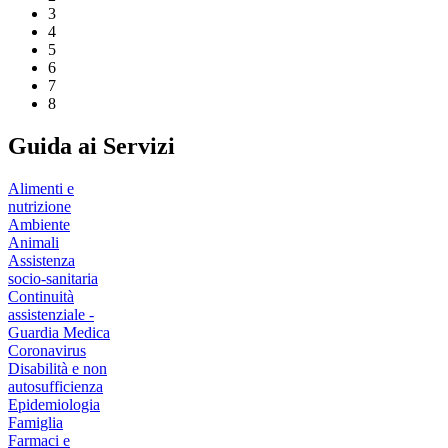
3
4
5
6
7
8
Guida ai Servizi
Alimenti e
nutrizione
Ambiente
Animali
Assistenza
socio-sanitaria
Continuità
assistenziale -
Guardia Medica
Coronavirus
Disabilità e non
autosufficienza
Epidemiologia
Famiglia
Farmaci e