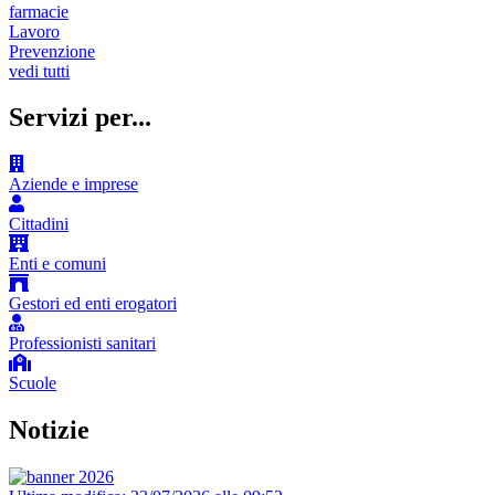
farmacie
Lavoro
Prevenzione
vedi tutti
Servizi per...
Aziende e imprese
Cittadini
Enti e comuni
Gestori ed enti erogatori
Professionisti sanitari
Scuole
Notizie