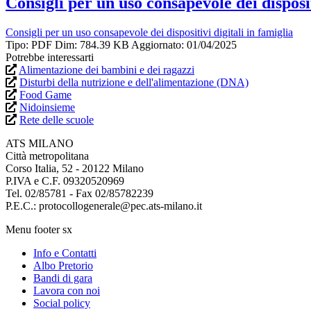
Consigli per un uso consapevole dei disposit
Consigli per un uso consapevole dei dispositivi digitali in famiglia
Tipo: PDF
Dim: 784.39 KB
Aggiornato: 01/04/2025
Potrebbe interessarti
Alimentazione dei bambini e dei ragazzi
Disturbi della nutrizione e dell'alimentazione (DNA)
Food Game
Nidoinsieme
Rete delle scuole
ATS MILANO
Città metropolitana
Corso Italia, 52 - 20122 Milano
P.IVA e C.F. 09320520969
Tel. 02/85781 - Fax 02/85782239
P.E.C.: protocollogenerale@pec.ats-milano.it
Menu footer sx
Info e Contatti
Albo Pretorio
Bandi di gara
Lavora con noi
Social policy