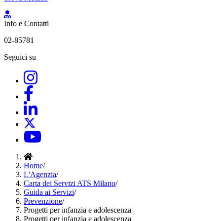
Info e Contatti
02-85781
Seguici su
Home
/
L'Agenzia
/
Carta dei Servizi ATS Milano
/
Guida ai Servizi
/
Prevenzione
/
Progetti per infanzia e adolescenza
Progetti per infanzia e adolescenza