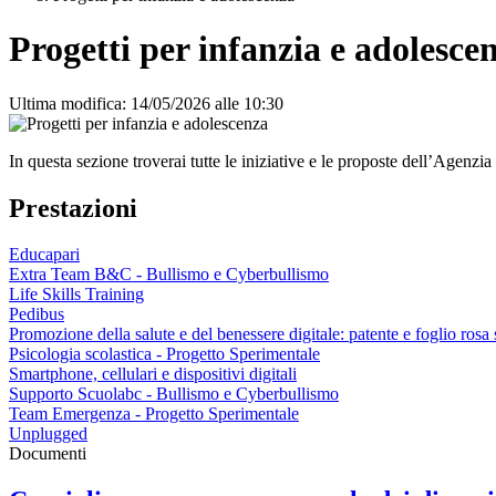
Progetti per infanzia e adolesce
Ultima modifica: 14/05/2026 alle 10:30
In questa sezione troverai tutte le iniziative e le proposte dell’Agenzia
Prestazioni
Educapari
Extra Team B&C - Bullismo e Cyberbullismo
Life Skills Training
Pedibus
Promozione della salute e del benessere digitale: patente e foglio ros
Psicologia scolastica - Progetto Sperimentale
Smartphone, cellulari e dispositivi digitali
Supporto Scuolabc - Bullismo e Cyberbullismo
Team Emergenza - Progetto Sperimentale
Unplugged
Documenti