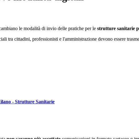
cambiano le modalità di invio delle pratiche per le
strutture sanitarie 
iciali tra cittadini, professionisti e l'amministrazione devono essere tra
lano - Strutture Sanitarie
data
non saranno più accettate
comunicazioni in formato cartaceo o invi