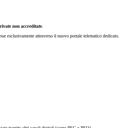
private non accreditate
.
smesse esclusivamente attraverso il nuovo portale telematico dedicato.
ate tramite altri canali digitali (come PEC o PEO).