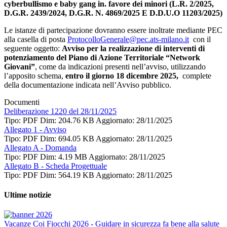
cyberbullismo e baby gang in. favore dei minori (L.R. 2/2025,
D.G.R. 2439/2024, D.G.R. N. 4869/2025 E D.D.U.O 11203/2025)
Le istanze di partecipazione dovranno essere inoltrate mediante PEC
alla casella di posta
ProtocolloGenerale@pec.ats-milano.it
con il
seguente oggetto:
Avviso per la realizzazione di interventi di
potenziamento del Piano di Azione Territoriale “Network
Giovani”
, come da indicazioni presenti nell’avviso, utilizzando
l’apposito schema,
entro il giorno 18 dicembre 2025,
complete
della documentazione indicata nell’Avviso pubblico.
Documenti
Deliberazione 1220 del 28/11/2025
Tipo: PDF
Dim: 204.76 KB
Aggiornato: 28/11/2025
Allegato 1 - Avviso
Tipo: PDF
Dim: 694.05 KB
Aggiornato: 28/11/2025
Allegato A - Domanda
Tipo: PDF
Dim: 4.19 MB
Aggiornato: 28/11/2025
Allegato B - Scheda Progettuale
Tipo: PDF
Dim: 564.19 KB
Aggiornato: 28/11/2025
Ultime notizie
Vacanze Coi Fiocchi 2026 - Guidare in sicurezza fa bene alla salute