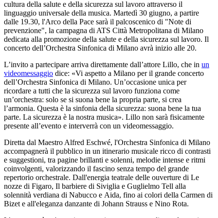
cultura della salute e della sicurezza sul lavoro attraverso il
linguaggio universale della musica. Martedì 30 giugno, a partire
dalle 19.30, l'Arco della Pace sarà il palcoscenico di "Note di
prevenzione", la campagna di ATS Città Metropolitana di Milano
dedicata alla promozione della salute e della sicurezza sul lavoro. Il
concerto dell’Orchestra Sinfonica di Milano avrà inizio alle 20.
L’invito a partecipare arriva direttamente dall’attore Lillo, che in
un
videomessaggio
dice: «Vi aspetto a Milano per il grande concerto
dell’Orchestra Sinfonica di Milano. Un’occasione unica per
ricordare a tutti che la sicurezza sul lavoro funziona come
un’orchestra: solo se si suona bene la propria parte, si crea
l’armonia. Questa è la sinfonia della sicurezza: suona bene la tua
parte. La sicurezza è la nostra musica». Lillo non sarà fisicamente
presente all’evento e interverrà con un videomessaggio.
Diretta dal Maestro Alfred Eschwé, l'Orchestra Sinfonica di Milano
accompagnerà il pubblico in un itinerario musicale ricco di contrasti
e suggestioni, tra pagine brillanti e solenni, melodie intense e ritmi
coinvolgenti, valorizzando il fascino senza tempo del grande
repertorio orchestrale. Dall'energia teatrale delle ouverture di Le
nozze di Figaro, Il barbiere di Siviglia e Guglielmo Tell alla
solennità verdiana di Nabucco e Aida, fino ai colori della Carmen di
Bizet e all'eleganza danzante di Johann Strauss e Nino Rota.