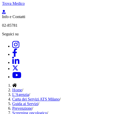
Trova Medico
Info e Contatti
02-85781
Seguici su
Home
/
L'Agenzia
/
Carta dei Servizi ATS Milano
/
Guida ai Servizi
/
Prevenzione
/
Screening oncologico
/