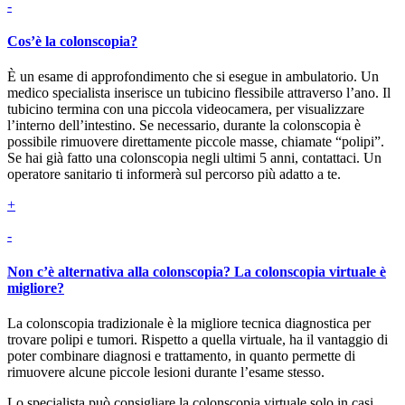
-
Cos’è la colonscopia?
È un esame di approfondimento che si esegue in ambulatorio. Un
medico specialista inserisce un tubicino flessibile attraverso l’ano. Il
tubicino termina con una piccola videocamera, per visualizzare
l’interno dell’intestino. Se necessario, durante la colonscopia è
possibile rimuovere direttamente piccole masse, chiamate “polipi”.
Se hai già fatto una colonscopia negli ultimi 5 anni, contattaci. Un
operatore sanitario ti informerà sul percorso più adatto a te.
+
-
Non c’è alternativa alla colonscopia? La colonscopia virtuale è
migliore?
La colonscopia tradizionale è la migliore tecnica diagnostica per
trovare polipi e tumori. Rispetto a quella virtuale, ha il vantaggio di
poter combinare diagnosi e trattamento, in quanto permette di
rimuovere alcune piccole lesioni durante l’esame stesso.
Lo specialista può consigliare la colonscopia virtuale solo in casi