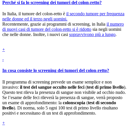
Perché si fa lo screening dei tumori del colon-retto?
In Italia, il tumore del colon-retto è
il secondo tumore per frequenza
nelle donne ed il terzo negli uomini.
Recentemente, grazie ai programmi di screening, in Italia
il numero
di nuovi casi di tumore del colon-retto si è ridotto
sia negli uomini
che nelle donne. Inoltre, i nuovi casi
sopravvivono più a lungo
.
+
-
In cosa consiste lo screening dei tumori del colon-retto?
Il programma di screening prevede un esame semplice e non
invasivo:
il test del sangue occulto nelle feci
(
test di primo livello
).
Questo test rileva la presenza di sangue non visibile ad occhio nudo.
Se l’esame delle feci rileverà la presenza di sangue, verrà proposto
un esame di approfondimento: la
colonscopia
(
test di secondo
livello
). Di norma, solo 5 ogni 100 test di primo livello risultano
positivi e necessitano di un test di approfondimento.
+