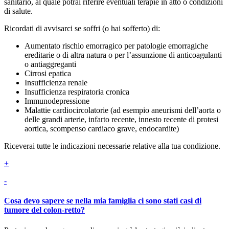
sanitario, al quale potrai riferire eventuali terapie in atto o condizioni
di salute.
Ricordati di avvisarci se soffri (o hai sofferto) di:
Aumentato rischio emorragico per patologie emorragiche
ereditarie o di altra natura o per l’assunzione di anticoagulanti
o antiaggreganti
Cirrosi epatica
Insufficienza renale
Insufficienza respiratoria cronica
Immunodepressione
Malattie cardiocircolatorie (ad esempio aneurismi dell’aorta o
delle grandi arterie, infarto recente, innesto recente di protesi
aortica, scompenso cardiaco grave, endocardite)
Riceverai tutte le indicazioni necessarie relative alla tua condizione.
+
-
Cosa devo sapere se nella mia famiglia ci sono stati casi di
tumore del colon-retto?