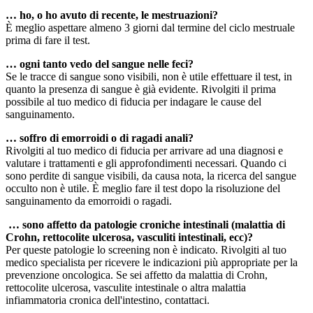
… ho, o ho avuto di recente, le mestruazioni?
È meglio aspettare almeno 3 giorni dal termine del ciclo mestruale
prima di fare il test.
… ogni tanto vedo del sangue nelle feci?
Se le tracce di sangue sono visibili, non è utile effettuare il test, in
quanto la presenza di sangue è già evidente. Rivolgiti il prima
possibile al tuo medico di fiducia per indagare le cause del
sanguinamento.
… soffro di emorroidi o di ragadi anali?
Rivolgiti al tuo medico di fiducia per arrivare ad una diagnosi e
valutare i trattamenti e gli approfondimenti necessari. Quando ci
sono perdite di sangue visibili, da causa nota, la ricerca del sangue
occulto non è utile. È meglio fare il test dopo la risoluzione del
sanguinamento da emorroidi o ragadi.
… sono affetto da patologie croniche intestinali (malattia di
Crohn, rettocolite ulcerosa, vasculiti intestinali, ecc)?
Per queste patologie lo screening non è indicato. Rivolgiti al tuo
medico specialista per ricevere le indicazioni più appropriate per la
prevenzione oncologica. Se sei affetto da malattia di Crohn,
rettocolite ulcerosa, vasculite intestinale o altra malattia
infiammatoria cronica dell'intestino, contattaci.