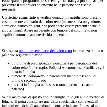
Partecipare al programma di screening è la strategia più indicata per
prevenire il tumore del colon-retto nelle persone con rischio
normale
.
Un rischio
aumentato
si verifica quando in famiglia sono presenti
casi di tumore ereditario del colon-retto (trasmesso da un genitore,
attraverso particolari geni, che potrebbero essere presenti anche in
altri familiari). Avere un parente con tumore del colon-retto non
significa automaticamente rischio aumentato!
Si sospetta
un tumore ereditario del colon-retto
in presenza di una o
più delle seguenti situazioni:
Sindrome di predisposizione ereditaria per carcinoma del
colon-retto (ad esempio, Poliposi Adenomatosa Familiare) già
nota in famiglia
tumore del colon-retto in parenti con meno di 50 anni, di
primo o secondo grado
più casi in famiglia nello stesso ramo parentale (materno o
paterno)
Se hai avuto casi di questo tipo in famiglia, rivolgiti al tuo medico di
fiducia. Ti potrà consigliare una visita specialistica con eventuali
indagini genetiche di approfondimento, se indicate. In base al tuo