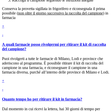
Raccogli il campione seguendo le istruzioni allegate
Conserva la provetta sigillata in frigorifero e riconsegnala il prima
possibile (
non oltre il giorno successivo la raccolta del campione
) in
farmacia
+
-
A quali farmacie posso rivolgermi per ritirare il kit di raccolta
del campione?
Puoi rivolgerti a tutte le farmacie di Milano, Lodi e province che
aderiscono al programma. È possibile ritirare il kit di raccolta del
campione in una farmacia, e riconsegnare il campione in una
farmacia diversa, purché all’interno delle province di Milano e Lodi.
+
-
Quanto tempo ho per ritirare il kit in farmacia?
Dal momento in cui ricevi la lettera, hai 30 giorni di tempo per