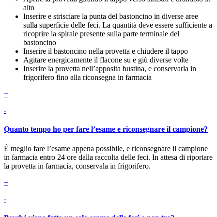
alto
Inserire e strisciare la punta del bastoncino in diverse aree
sulla superficie delle feci. La quantità deve essere sufficiente a
ricoprire la spirale presente sulla parte terminale del
bastoncino
Inserire il bastoncino nella provetta e chiudere il tappo
Agitare energicamente il flacone su e giù diverse volte
Inserire la provetta nell’apposita bustina, e conservarla in
frigorifero fino alla riconsegna in farmacia
+
-
Quanto tempo ho per fare l’esame e riconsegnare il campione?
È meglio fare l’esame appena possibile, e riconsegnare il campione
in farmacia entro 24 ore dalla raccolta delle feci. In attesa di riportare
la provetta in farmacia, conservala in frigorifero.
+
-