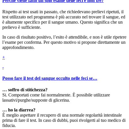
Perché viene fatto un solo esame delle feci e non tre?
Rispetto ai test usati in passato, che richiedevano prelievi ripetuti, il
test utilizzato nel programma è più accurato nel trovare il sangue, ed
è altamente specifico per il sangue umano. Questo significa che un
prelievo è sufficiente.
In caso di risultato positivo, l’esito è attendibile, e non è utile ripetere
l’esame per conferma. Per questo motivo si propone direttamente un
approfondimento.
+
-
Posso fare il test del sangue occulto nelle feci se…
… soffro di stitichezza?
Si. Comportati come fai normalmente. È possibile utilizzare
lassativi/purghe/supposte di glicerina.
… ho la diarrea?
È meglio aspettare il recupero di una normale regolarità intestinale
prima di fare il test. In caso di dubbi, puoi rivolgerti al tuo medico di
fiducia.