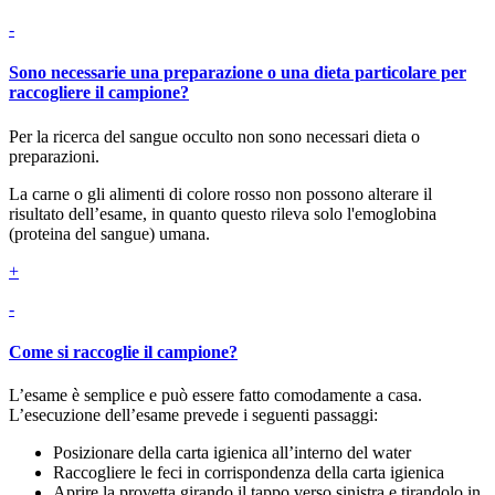
-
Sono necessarie una preparazione o una dieta particolare per
raccogliere il campione?
Per la ricerca del sangue occulto non sono necessari dieta o
preparazioni.
La carne o gli alimenti di colore rosso non possono alterare il
risultato dell’esame, in quanto questo rileva solo l'emoglobina
(proteina del sangue) umana.
+
-
Come si raccoglie il campione?
L’esame è semplice e può essere fatto comodamente a casa.
L’esecuzione dell’esame prevede i seguenti passaggi:
Posizionare della carta igienica all’interno del water
Raccogliere le feci in corrispondenza della carta igienica
Aprire la provetta girando il tappo verso sinistra e tirandolo in