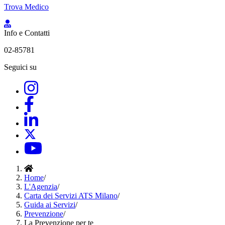
Trova Medico
Info e Contatti
02-85781
Seguici su
Home
/
L'Agenzia
/
Carta dei Servizi ATS Milano
/
Guida ai Servizi
/
Prevenzione
/
La Prevenzione per te