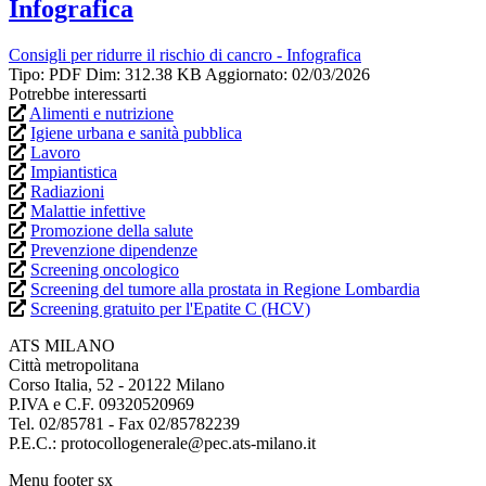
Infografica
Consigli per ridurre il rischio di cancro - Infografica
Tipo: PDF
Dim: 312.38 KB
Aggiornato: 02/03/2026
Potrebbe interessarti
Alimenti e nutrizione
Igiene urbana e sanità pubblica
Lavoro
Impiantistica
Radiazioni
Malattie infettive
Promozione della salute
Prevenzione dipendenze
Screening oncologico
Screening del tumore alla prostata in Regione Lombardia
Screening gratuito per l'Epatite C (HCV)
ATS MILANO
Città metropolitana
Corso Italia, 52 - 20122 Milano
P.IVA e C.F. 09320520969
Tel. 02/85781 - Fax 02/85782239
P.E.C.: protocollogenerale@pec.ats-milano.it
Menu footer sx