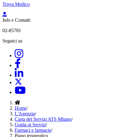
Trova Medico
Info e Contatti
02-85781
Seguici su
Home
/
L'Agenzia
/
Carta dei Servizi ATS Milano
/
Guida ai Servizi
/
Farmaci e farmacie
/
Piano terapeutico