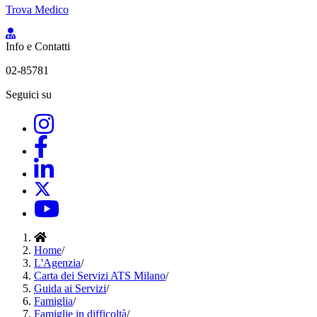
Trova Medico
Info e Contatti
02-85781
Seguici su
Home
/
L'Agenzia
/
Carta dei Servizi ATS Milano
/
Guida ai Servizi
/
Famiglia
/
Famiglie in difficoltà
/