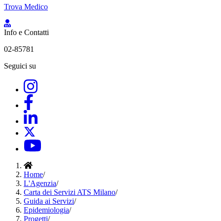
Trova Medico
Info e Contatti
02-85781
Seguici su
Home
/
L'Agenzia
/
Carta dei Servizi ATS Milano
/
Guida ai Servizi
/
Epidemiologia
/
Progetti
/