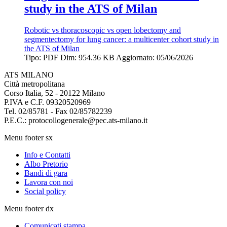
study in the ATS of Milan
Robotic vs thoracoscopic vs open lobectomy and
segmentectomy for lung cancer: a multicenter cohort study in
the ATS of Milan
Tipo: PDF
Dim: 954.36 KB
Aggiornato: 05/06/2026
ATS MILANO
Città metropolitana
Corso Italia, 52 - 20122 Milano
P.IVA e C.F. 09320520969
Tel. 02/85781 - Fax 02/85782239
P.E.C.: protocollogenerale@pec.ats-milano.it
Menu footer sx
Info e Contatti
Albo Pretorio
Bandi di gara
Lavora con noi
Social policy
Menu footer dx
Comunicati stampa