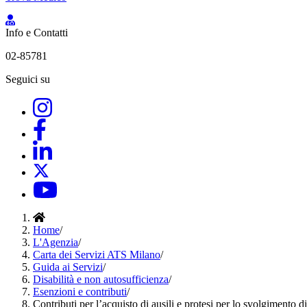
Info e Contatti
02-85781
Seguici su
Home
/
L'Agenzia
/
Carta dei Servizi ATS Milano
/
Guida ai Servizi
/
Disabilità e non autosufficienza
/
Esenzioni e contributi
/
Contributi per l’acquisto di ausili e protesi per lo svolgimento di