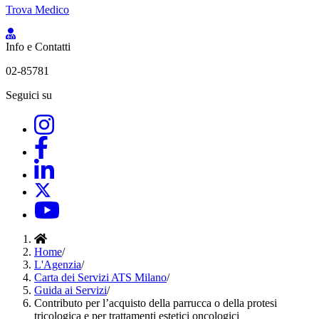
Trova Medico
Info e Contatti
02-85781
Seguici su
Home
/
L'Agenzia
/
Carta dei Servizi ATS Milano
/
Guida ai Servizi
/
Contributo per l’acquisto della parrucca o della protesi
tricologica e per trattamenti estetici oncologici