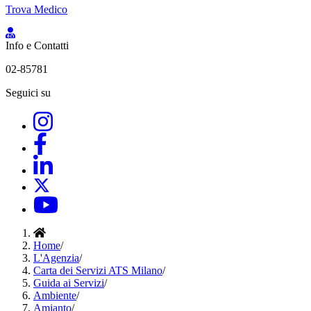
Trova Medico
Info e Contatti
02-85781
Seguici su
Home
/
L'Agenzia
/
Carta dei Servizi ATS Milano
/
Guida ai Servizi
/
Ambiente
/
Amianto
/